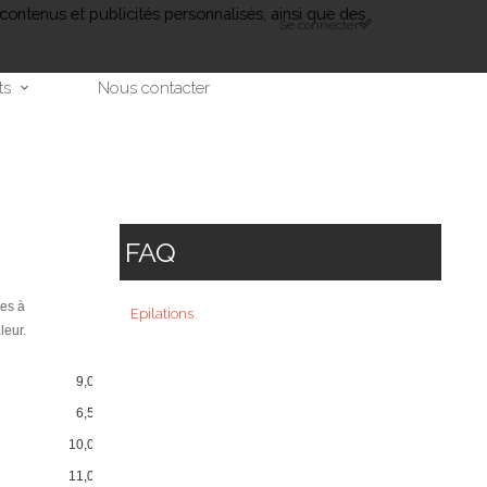
contenus et publicités personnalisés, ainsi que des
Se connecter
ts
Nous contacter
FAQ
hes à
Epilations
leur.
9,00 €
6,50 €
10,00 €
11,00 €