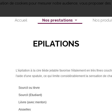
lisation de cookies pour mesurer notre audience, vous proposer des 
Accueil
Nos prestations
Nos produi
EPILATIONS
​L'épilation à la cire tiède jetable favorise l'étalement en très fines couc
l'aide d'une spatule, ce qui limite considérablement la sensation de cha
Sourcil ou lèvre
Sourcil (Etudiant)
Lèvre (avec menton)
Aisselles