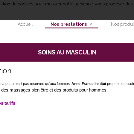
lisation de cookies pour mesurer notre audience, vous proposer des 
Accueil
Nos prestations
Nos produi
SOINS AU MASCULIN
tion
 sa peau n'est pas réservée qu'aux femmes.
Anne-France Institut
propose des soin
s, des massages bien être et des produits pour hommes.
s tarifs