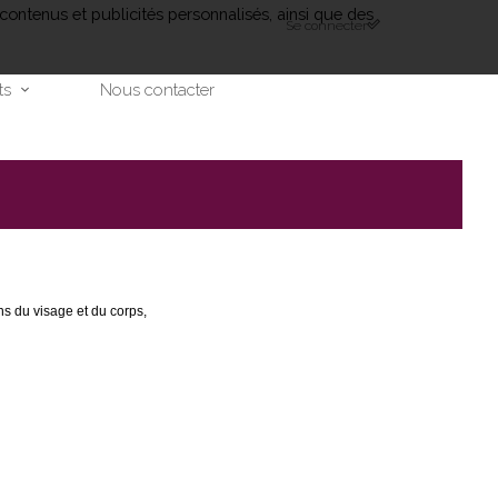
contenus et publicités personnalisés, ainsi que des
Se connecter
ts
Nous contacter
s du visage et du corps,